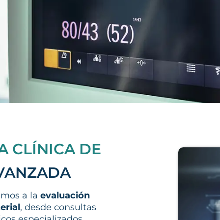
A CLÍNICA DE
AVANZADA
amos a la
evaluación
erial
, desde consultas
cos especializados.