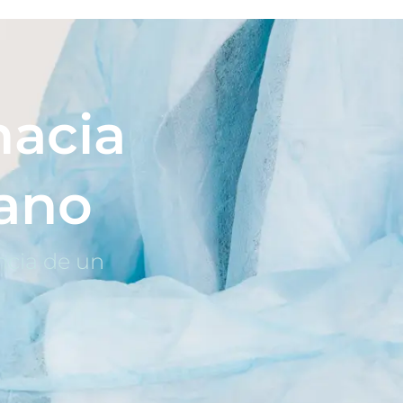
hacia
ano
ncia de un