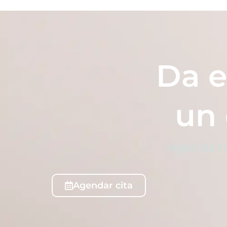
Da e
un
Agenda tu
Agendar cita