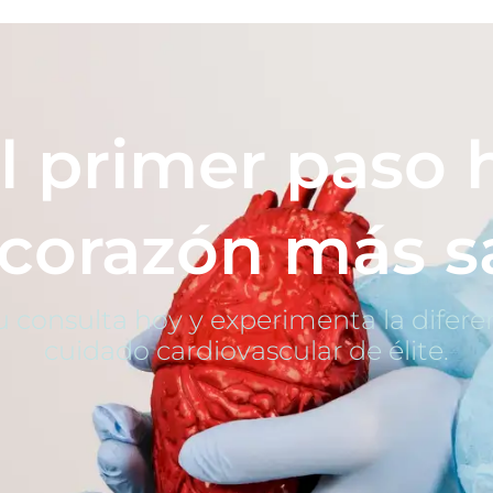
l primer paso 
 corazón más s
 consulta hoy y experimenta la difere
cuidado cardiovascular de élite.