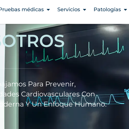
Pruebas médicas
Servicios
Patologías
SOTROS
ajamos Para Prevenir,
edades Cardiovasculares Con
a Moderna Y Un Enfoque Humano.