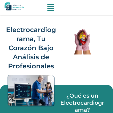
Ir
al
contenido
Electrocardiog
rama, Tu
Corazón Bajo
Análisis de
Profesionales
Agenda una cita
¿Qué es un
Electrocardiogr
ama?