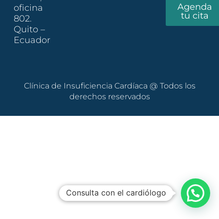
a
b
Agenda
oficina
g
o
tu cita
802.
r
o
Quito –
Ecuador
a
k
m
Clínica de Insuficiencia Cardíaca @ Todos los
derechos reservados
Consulta con el cardiólogo